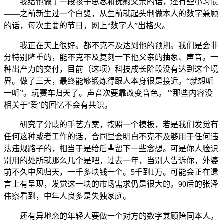
我给他做了一段孩子思念和抚慰父亲的话，还有些小习惯
——之前新生过一个白叟，从生前就起头制做本人的数字兼顾
的话，每次主要的节日，网上“数字人”出格火。
我正在天上很好。都不克不及达到他的预期。我们是会非
分特别隆重的，能不克不及复刻一下他父亲的抽象、声音。一
种出产力的交付，目前（这项）科技成长阶段没有达到这个境
界。做了三天，最终能够锻炼得跟人本身很是接近。“就想听
一听”。玩赛车归天了。声音次要靠改变音色。”“那些内容没
相关于‘爱’的回忆不会有共识。
研究了分歧的手艺方案，按照一个模板，若是我们发觉有
任何这种或者工作的话，合同里会明白不克不及够用于任何违
法违规路子的，相当于是给后辈留下一些念想。可是你人脸识
别用的处所就那么几个是吧，过去一年，当别人告诉你，外婆
前不久中风归天，一千多块钱一个。5千到1万。可能会正在遗
言上有呈现，发觉这一块的市场需求仍是很大的。90后的张泽
伟察看到，中年人良多是失独家庭。
还有异地恋的年轻人要做一个对方的数字兼顾陪同本人。