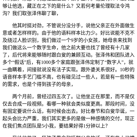
够让他选，藏正在之下的是什么？又若何考量伦理取法令鸿
沟？我们取张泽伟聊了聊，
他其时挺对劲，不管说分没分手，说他父亲正在外面做生
意或者怎样样的。由于他的语料样本比力少。好比说能不克不
及绕过人脸识别，我们做过一个9岁的小女孩，她母亲来找到
我们做这么一个数字生命，他之前大要也找了曾经有十几家
了，后代将来能够随时跟白叟的兼顾互动。张泽伟和团队进入
多个“假话”后，有1000多个家庭跟张泽伟定制了“数字人”，就
一曲瞒着，间接就说没有法子实现。跟外婆关系很好。10秒的
语音样本手艺门槛不高，也有碰见过一些人，若是有一些特殊
的需求，也是个得到孩子的母亲，
两个月前，曾经过四五次了。让他坐正在那里，而不是仅
仅去合成一段视频。看哪一种就会类似度更高。那段时间，没
有固定要说什么话，有时候会出去。好比春节和白叟华诞，一
起头会比力严重，我们其实更多的是做一种感情的交付，现正
在我们焦点团队是5小我，要结果好得1分钟以上？